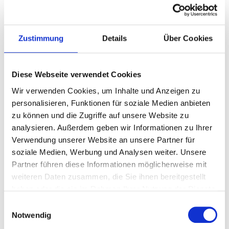
Zustimmung
Details
Über Cookies
Sewage sludge drying in the city
Diese Webseite verwendet Cookies
of Monheim
Wir verwenden Cookies, um Inhalte und Anzeigen zu
personalisieren, Funktionen für soziale Medien anbieten
zu können und die Zugriffe auf unsere Website zu
In Betrieb seit 2019 auf der Membrankläranlage
analysieren. Außerdem geben wir Informationen zu Ihrer
Monheim.
Verwendung unserer Website an unsere Partner für
STR4 Trockner + ZRP250 Pelletierung im Einsatz.
soziale Medien, Werbung und Analysen weiter. Unsere
Partner führen diese Informationen möglicherweise mit
Jahreskapazität: ca. 1.500 t entwässerter Klärschlamm.
weiteren Daten zusammen, die Sie ihnen bereitgestellt
Kompakte Anlage, ideal für kleinere Kommunen &
haben oder die sie im Rahmen Ihrer Nutzung der Dienste
Abwasserverbände.
gesammelt haben.
Einwilligungsauswahl
Notwendig