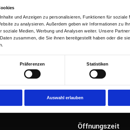
Cookies
nhalte und Anzeigen zu personalisieren, Funktionen für soziale
Website zu analysieren. Außerdem geben wir Informationen zu I
r soziale Medien, Werbung und Analysen weiter. Unsere Partner
 Daten zusammen, die Sie ihnen bereitgestellt haben oder die s
n.
Präferenzen
Statistiken
s Jumbo Group den Zuschlag für die Lieferung einer hochm
 East Water in Australien erhalten hat. Im Rahmen dieses 
um die verantwortlichen Ansprechpartner kennenzulernen, d
Auswahl erlauben
Öffnungszeit